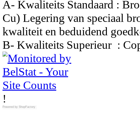
A- Kwaliteits Standaard : Br
Cu) Legering van speciaal br
kwaliteit en beduidend goed
B- Kwaliteits Superieur
:
Cop
!
Powered by
ShopFactory