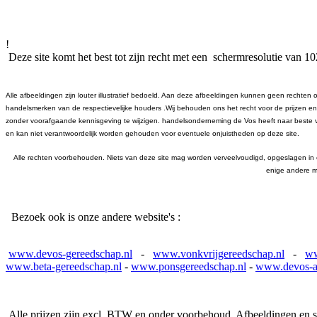
!
Deze site komt het best tot zijn recht met een schermresolutie van 1
Alle afbeeldingen zijn louter illustratief bedoeld. Aan deze afbeeldingen kunnen geen rechte
handelsmerken van de respectievelijke houders .Wij behouden ons het recht voor de prijzen en 
zonder voorafgaande kennisgeving te wijzigen. handelsonderneming de Vos heeft naar beste 
en kan niet verantwoordelijk worden gehouden voor eventuele onjuistheden op deze site.
Alle rechten voorbehouden. Niets van deze site mag worden verveelvoudigd, opgeslagen in 
enige andere ma
Bezoek ook is onze andere website's :
www.devos-gereedschap.nl
-
www.vonkvrijgereedschap.nl
-
ww
www.beta-gereedschap.nl
-
www.ponsgereedschap.nl
-
www.devos-al
Alle prijzen zijn excl. BTW en onder voorbehoud. Afbeeldingen en s