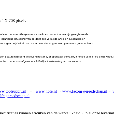
024 X 768 pixels.
n ontleend worden.Alle genoemde merk- en productnamen zijn geregistreerde
technische uitvoering van op deze site vermelde artikelen tussentijds en
vermogen de juistheid van de in deze site opgenomen producten gecontroleerd
een geautomatiseerd gegevensbestand, of openbaar gemaakt, in enige vorm of op enige wijze, he
nier, zonder voorafgaande schriftelijke toestemming van de auteurs.
w.toolsupply.nl
-
www.hofe.nl
-
www.facom-gereedschap.nl
-
fragereedschap.nl
pecificaties kunnen afwijken van de werkelijkheid. Op al onze leverin