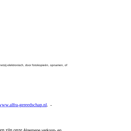
tzij elektronisch, door fotokopieën, opnamen, of
www.alfra-gereedschap.nl
. -
gen zijn onze
Algemene verkoop- en